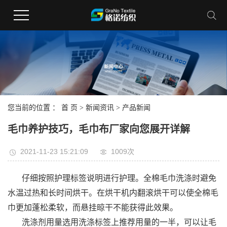
您当前的位置 ：
首 页
>
新闻资讯
>
产品新闻
毛巾养护技巧，毛巾布厂家向您展开详解
2021-11-23 15:21:09
1009次
仔细按照护理标签说明进行护理。全棉毛巾洗涤时避免
水温过热和长时间烘干。在烘干机内翻滚烘干可以使全棉毛
巾更加蓬松柔软，而悬挂晾干不能获得此效果。
洗涤剂用量选用洗涤标签上推荐用量的一半，可以让毛