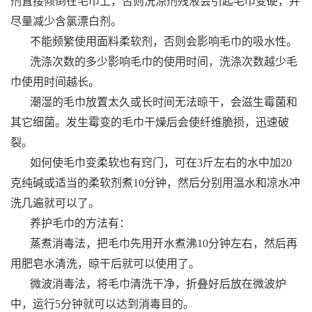
剂直接倾倒在毛巾上，否则洗涤剂残液会引起毛巾变硬，并
尽量减少含氯漂白剂。
不能频繁使用面料柔软剂，否则会影响毛巾的吸水性。
洗涤次数的多少影响毛巾的使用时间，洗涤次数越少毛
巾使用时间越长。
潮湿的毛巾放置太久或长时间无法晾干，会滋生霉菌和
其它细菌。发生霉变的毛巾干燥后会使纤维脆损，迅速破
裂。
如何使毛巾变柔软也有窍门，可在3斤左右的水中加20
克纯碱或适当的柔软剂煮10分钟，然后分别用温水和凉水冲
洗几遍就可以了。
养护毛巾的方法有：
蒸煮消毒法，把毛巾先用开水煮沸10分钟左右，然后再
用肥皂水清洗，晾干后就可以使用了。
微波消毒法，将毛巾清洗干净，折叠好后放在微波炉
中，运行5分钟就可以达到消毒目的。