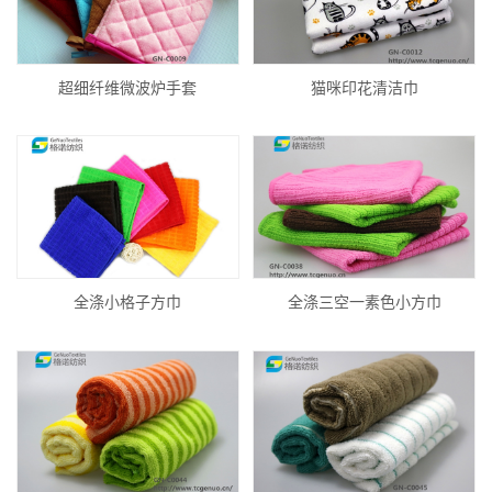
超细纤维微波炉手套
猫咪印花清洁巾
全涤小格子方巾
全涤三空一素色小方巾