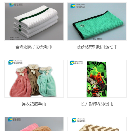
全涤阳离子彩条毛巾
菠萝格带鸡眼扣运动巾
连衣裙擦手巾
长方形印花沙滩巾