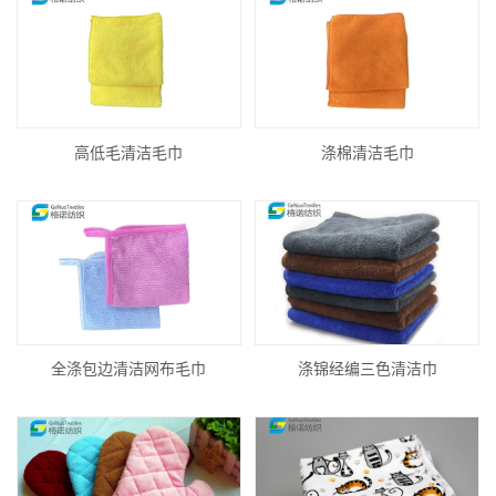
高低毛清洁毛巾
涤棉清洁毛巾
全涤包边清洁网布毛巾
涤锦经编三色清洁巾