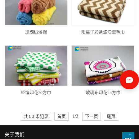
珊瑚绒浴帽
阳离子彩条波浪型毛巾
经编印花30方巾
玻璃布印花25方巾
共 50 条记录
首页
1/3
下一页
尾页
关于我们
+