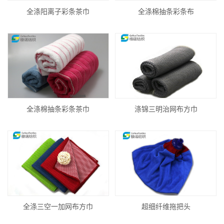
全涤阳离子彩条茶巾
全涤棉抽条彩条布
全涤棉抽条彩条茶巾
涤锦三明治网布方巾
全涤三空一加网布方巾
超细纤维拖把头